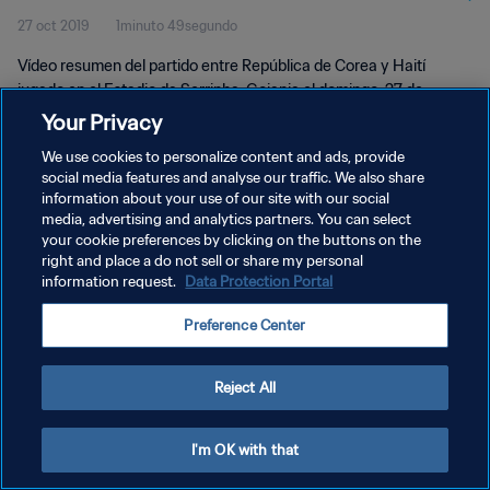
27 oct 2019
1minuto 49segundo
Vídeo resumen del partido entre República de Corea y Haití
jugado en el Estadio da Serrinha, Goiania el domingo, 27 de
octubre 2019.
Your Privacy
We use cookies to personalize content and ads, provide
social media features and analyse our traffic. We also share
information about your use of our site with our social
media, advertising and analytics partners. You can select
your cookie preferences by clicking on the buttons on the
POLÍTICA DE PRIVACIDAD
right and place a do not sell or share my personal
information request.
Data Protection Portal
TÉRMINOS DE SERVICIO
Preference Center
AJUSTAR LA CONFIGURACIÓN DE LAS COOKIES
Copyright © 1994 - 2026 FIFA. Todos los derechos reservados.
Reject All
I'm OK with that