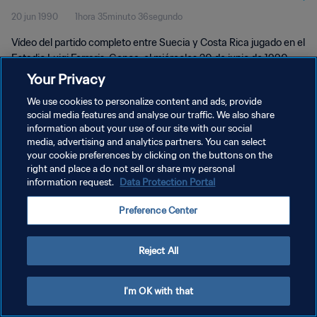
20 jun 1990
1hora 35minuto 36segundo
Vídeo del partido completo entre Suecia y Costa Rica jugado en el
Estadio Luigi Ferraris, Genoa, el miércoles 20 de junio de 1990.
Your Privacy
We use cookies to personalize content and ads, provide
social media features and analyse our traffic. We also share
information about your use of our site with our social
media, advertising and analytics partners. You can select
your cookie preferences by clicking on the buttons on the
POLÍTICA DE PRIVACIDAD
right and place a do not sell or share my personal
information request.
Data Protection Portal
TÉRMINOS DE SERVICIO
AJUSTAR LA CONFIGURACIÓN DE LAS COOKIES
Preference Center
Copyright © 1994 - 2026 FIFA. Todos los derechos reservados.
Reject All
I'm OK with that