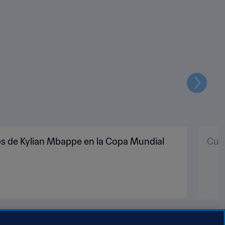
Siguien
os de Kylian Mbappe en la Copa Mundial
Cuat