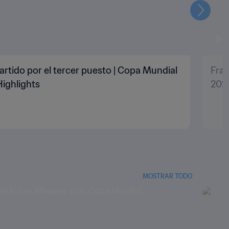
Siguien
artido por el tercer puesto | Copa Mundial
Fran
Highlights
2022
MOSTRAR TODO