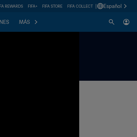
|
Español
IFA REWARDS
FIFA+
FIFA STORE
FIFA COLLECT
ONES
MÁS