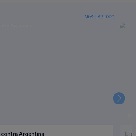
MOSTRAR TODO
Siguien
 contra Argentina
El c