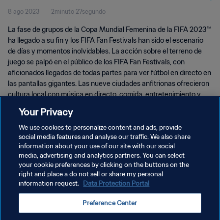
8 ago 2023
2minuto 27segundo
La fase de grupos de la Copa Mundial Femenina de la FIFA 2023™
ha llegado a su fin y los FIFA Fan Festivals han sido el escenario
de días y momentos inolvidables. La acción sobre el terreno de
juego se palpó en el público de los FIFA Fan Festivals, con
aficionados llegados de todas partes para ver fútbol en directo en
las pantallas gigantes. Las nueve ciudades anfitrionas ofrecieron
cultura local con música en directo, comida, entretenimiento y
juegos, y los FIFA Fan Festivals se hicieron un nombre como el
Your Privacy
alma de la Copa Mundial Femenina de la FIFA 2023™.
We use cookies to personalize content and ads, provide
social media features and analyse our traffic. We also share
information about your use of our site with our social
media, advertising and analytics partners. You can select
your cookie preferences by clicking on the buttons on the
right and place a do not sell or share my personal
information request.
Data Protection Portal
POLÍTICA DE PRIVACIDAD
Preference Center
TÉRMINOS DE SERVICIO