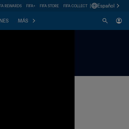
|
Español
IFA REWARDS
FIFA+
FIFA STORE
FIFA COLLECT
ONES
MÁS