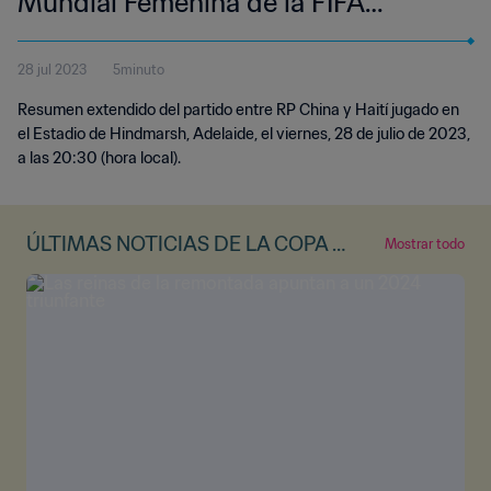
Mundial Femenina de la FIFA
Australia & Nueva Zelanda 2023™ |
28 jul 2023
5minuto
Highlights Extendidos
Resumen extendido del partido entre RP China y Haití jugado en
el Estadio de Hindmarsh, Adelaide, el viernes, 28 de julio de 2023,
a las 20:30 (hora local).
ÚLTIMAS NOTICIAS DE LA COPA M
Mostrar todo
UNDIAL FEMENINA DE LA FIFA™