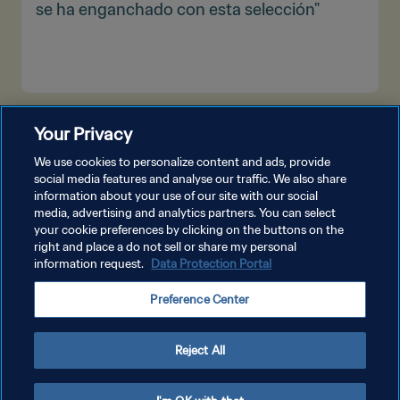
se ha enganchado con esta selección"
VER MÁS
Your Privacy
We use cookies to personalize content and ads, provide
social media features and analyse our traffic. We also share
information about your use of our site with our social
media, advertising and analytics partners. You can select
your cookie preferences by clicking on the buttons on the
right and place a do not sell or share my personal
information request.
Data Protection Portal
POLÍTICA DE PRIVACIDAD
Preference Center
TÉRMINOS DE SERVICIO
AJUSTAR LA CONFIGURACIÓN DE LAS COOKIES
Reject All
Copyright © 1994 - 2026 FIFA. Todos los derechos reservados.