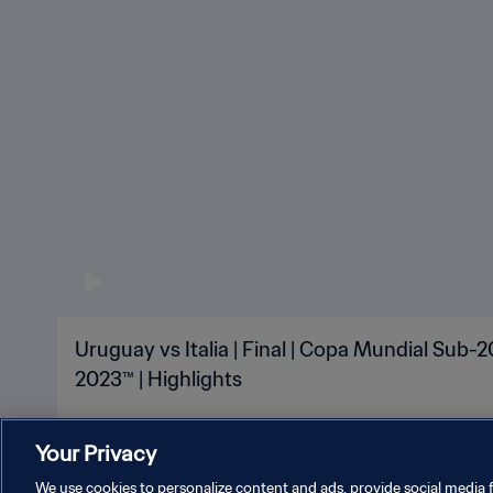
Uruguay vs Italia | Final | Copa Mundial Sub-2
2023™ | Highlights
Your Privacy
We use cookies to personalize content and ads, provide social media f