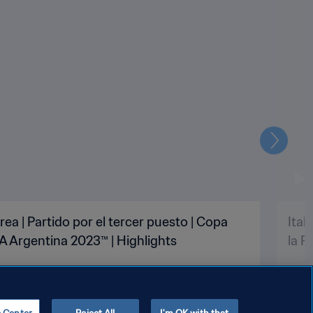
Siguien
rea | Partido por el tercer puesto | Copa
Ital
A Argentina 2023™ | Highlights
la F