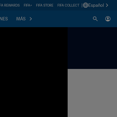
|
Español
IFA REWARDS
FIFA+
FIFA STORE
FIFA COLLECT
ONES
MÁS