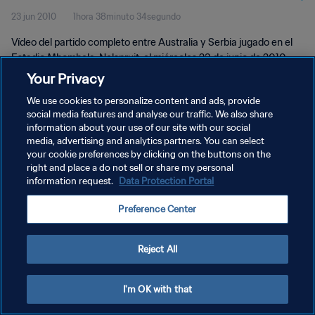
23 jun 2010
1hora 38minuto 34segundo
Vídeo del partido completo entre Australia y Serbia jugado en el
Estadio Mbombela, Nelspruit, el miércoles 23 de junio de 2010.
Your Privacy
We use cookies to personalize content and ads, provide
social media features and analyse our traffic. We also share
information about your use of our site with our social
media, advertising and analytics partners. You can select
POLÍTICA DE PRIVACIDAD
your cookie preferences by clicking on the buttons on the
right and place a do not sell or share my personal
TÉRMINOS DE SERVICIO
information request.
Data Protection Portal
AJUSTAR LA CONFIGURACIÓN DE LAS COOKIES
Preference Center
Copyright © 1994 - 2026 FIFA. Todos los derechos reservados.
Reject All
I'm OK with that