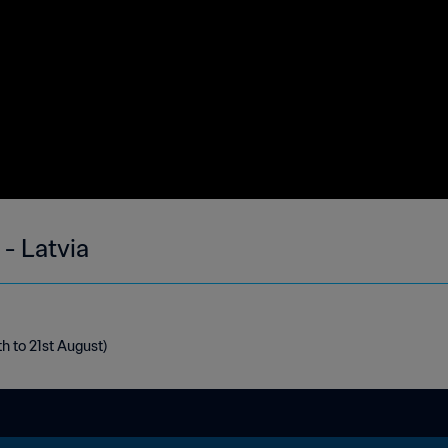
- Latvia
th to 21st August)