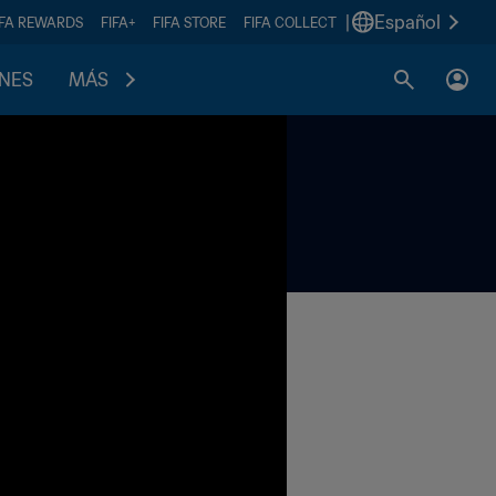
|
Español
IFA REWARDS
FIFA+
FIFA STORE
FIFA COLLECT
ONES
MÁS