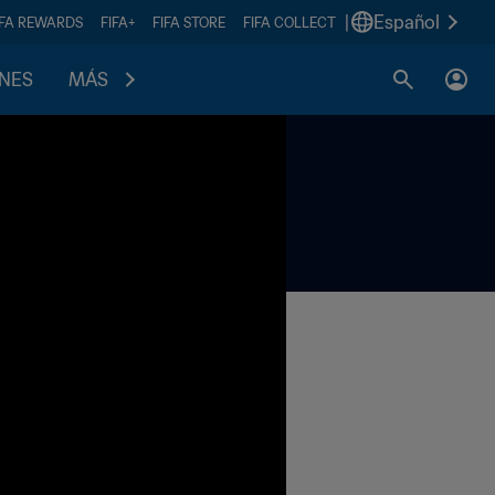
|
Español
IFA REWARDS
FIFA+
FIFA STORE
FIFA COLLECT
ONES
MÁS