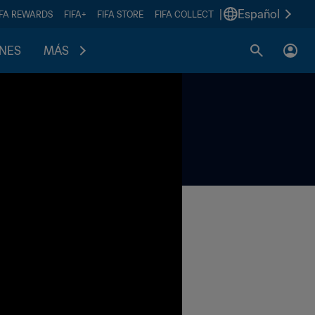
|
Español
IFA REWARDS
FIFA+
FIFA STORE
FIFA COLLECT
ONES
MÁS