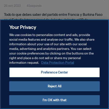
26 oct 2023
45segundo
Todo lo que debes saber del partido entre Francia y Burkina Faso
en el Estadio Internacional de Jakarta, Jakarta, el 12 de
noviembre a las 16:00 (horario local).
Your Privacy
We use cookies to personalize content and ads, provide
social media features and analyse our traffic. We also share
information about your use of our site with our social
media, advertising and analytics partners. You can select
your cookie preferences by clicking on the buttons on the
right and place a do not sell or share my personal
POLÍTICA DE PRIVACIDAD
information request.
Data Protection Portal
TÉRMINOS DE SERVICIO
Preference Center
AJUSTAR LA CONFIGURACIÓN DE LAS COOKIES
Copyright © 1994 - 2026 FIFA. Todos los derechos reservados.
Reject All
I'm OK with that