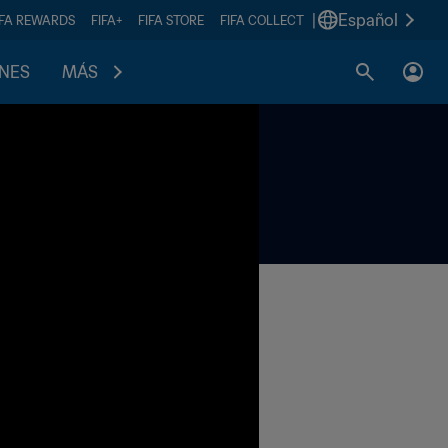
|
Español
IFA REWARDS
FIFA+
FIFA STORE
FIFA COLLECT
ONES
MÁS