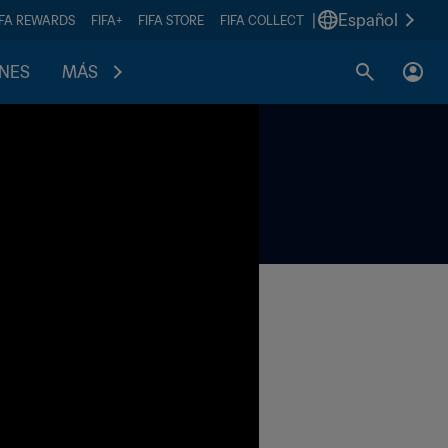
|
Español
IFA REWARDS
FIFA+
FIFA STORE
FIFA COLLECT
ONES
MÁS