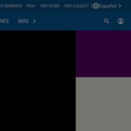
|
Español
IFA REWARDS
FIFA+
FIFA STORE
FIFA COLLECT
ONES
MÁS