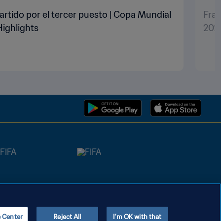
artido por el tercer puesto | Copa Mundial
Fran
Highlights
2022
e Center
Reject All
I'm OK with that