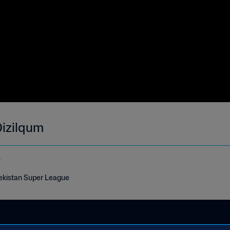
Qizilqum
o
bekistan Super League