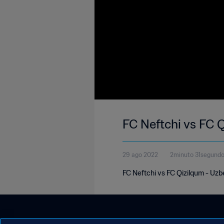
FC Neftchi vs FC 
29 ago 2022
2minuto 31segund
FC Neftchi vs FC Qizilqum - Uz