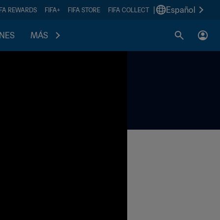
|
Español
IFA REWARDS
FIFA+
FIFA STORE
FIFA COLLECT
ONES
MÁS