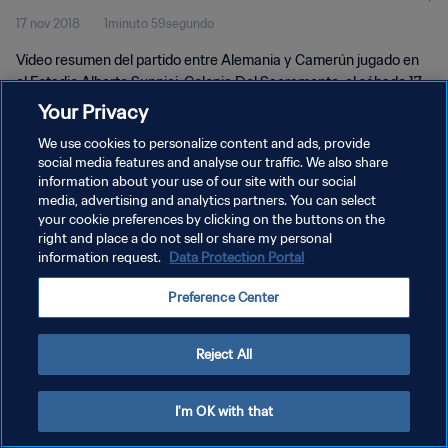
17 nov 2018
1minuto 59segundo
Vídeo resumen del partido entre Alemania y Camerún jugado en
el Estadio Alberto Suppici, Colonia Del Sacramento, el sábado 17
de noviembre de 2018.
Your Privacy
We use cookies to personalize content and ads, provide
social media features and analyse our traffic. We also share
information about your use of our site with our social
media, advertising and analytics partners. You can select
your cookie preferences by clicking on the buttons on the
POLÍTICA DE PRIVACIDAD
right and place a do not sell or share my personal
information request.
Data Protection Portal
TÉRMINOS DE SERVICIO
Preference Center
AJUSTAR LA CONFIGURACIÓN DE LAS COOKIES
Copyright © 1994 - 2026 FIFA. Todos los derechos reservados.
Reject All
I'm OK with that