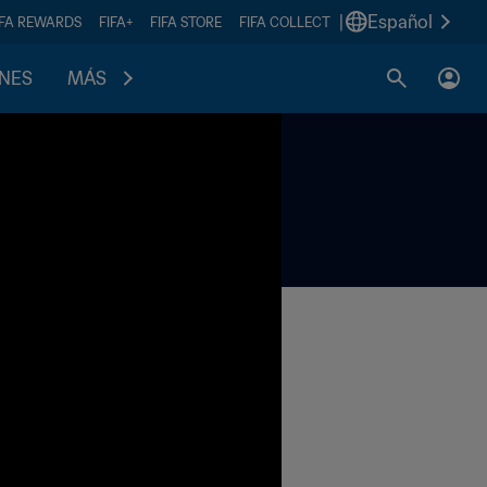
|
Español
IFA REWARDS
FIFA+
FIFA STORE
FIFA COLLECT
ONES
MÁS