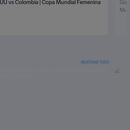
 EEUU vs Colombia | Copa Mundial Femenina
Gol 
Mund
MOSTRAR TODO