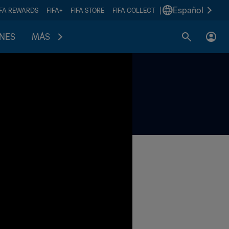
|
Español
IFA REWARDS
FIFA+
FIFA STORE
FIFA COLLECT
ONES
MÁS