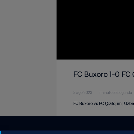
FC Buxoro 1-0 FC 
5 ago 2023
1minuto 55segundo
FC Buxoro vs FC Qizilqum | Uzb