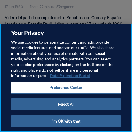
17 jun 1990
1hora 22minuto 57segundo
completo
Vídeo del partido completo entre República de Corea y España
jugado en el Estadio Friuli, Udine, el domingo 17 de junio de 1990.
Your Privacy
We use cookies to personalize content and ads, provide
social media features and analyse our traffic. We also share
information about your use of our site with our social
media, advertising and analytics partners. You can select
POLÍTICA DE PRIVACIDAD
your cookie preferences by clicking on the buttons on the
right and place a do not sell or share my personal
TÉRMINOS DE SERVICIO
information request.
Data Protection Portal
AJUSTAR LA CONFIGURACIÓN DE LAS COOKIES
Preference Center
Copyright © 1994 - 2026 FIFA. Todos los derechos reservados.
Reject All
I'm OK with that