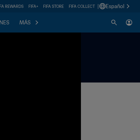
|
Español
IFA REWARDS
FIFA+
FIFA STORE
FIFA COLLECT
ONES
MÁS