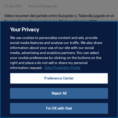
23 sep 2021
1minuto 59segundo
Vídeo resumen del partido entre Kazajstán y Tailandia jugado en el
Kaunas Arena, Kaunas el jueves, 23 de septiembre 2021.
Your Privacy
We use cookies to personalize content and ads, provide
social media features and analyse our traffic. We also share
information about your use of our site with our social
media, advertising and analytics partners. You can select
POLÍTICA DE PRIVACIDAD
your cookie preferences by clicking on the buttons on the
right and place a do not sell or share my personal
TÉRMINOS DE SERVICIO
information request.
Data Protection Portal
AJUSTAR LA CONFIGURACIÓN DE LAS COOKIES
Preference Center
Copyright © 1994 - 2026 FIFA. Todos los derechos reservados.
Reject All
I'm OK with that