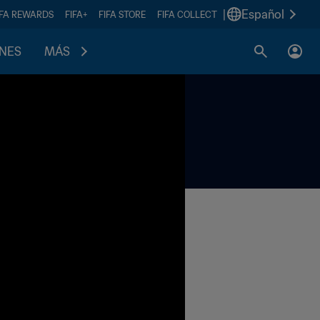
|
Español
IFA REWARDS
FIFA+
FIFA STORE
FIFA COLLECT
ONES
MÁS