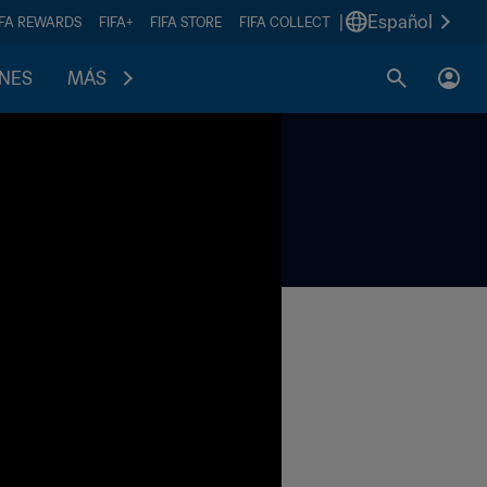
|
Español
IFA REWARDS
FIFA+
FIFA STORE
FIFA COLLECT
ONES
MÁS