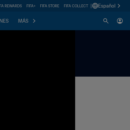
|
Español
IFA REWARDS
FIFA+
FIFA STORE
FIFA COLLECT
ONES
MÁS