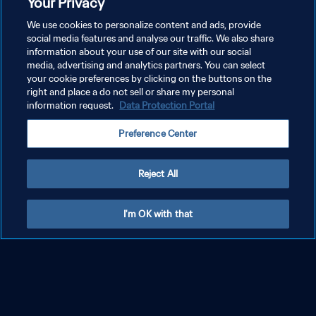
Your Privacy
Vive la Copa Mundial Femenina de la
We use cookies to personalize content and ads, provide
FIFA 2027™
social media features and analyse our traffic. We also share
information about your use of our site with our social
media, advertising and analytics partners. You can select
your cookie preferences by clicking on the buttons on the
right and place a do not sell or share my personal
information request.
Data Protection Portal
Preference Center
Reject All
I'm OK with that
Registra tu interés en las entradas de la Copa
Serv
Mundial Femenina de la FIFA 2027™
Feme