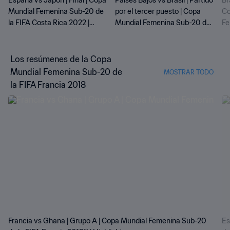
España vs Japón | Final | Copa
Países Bajos vs Brasil | Partido
Br
Mundial Femenina Sub-20 de
por el tercer puesto | Copa
Co
la FIFA Costa Rica 2022 |
Mundial Femenina Sub-20 de
Fe
Mejores momentos
la FIFA Costa Rica 2022 |
Co
Mejores momentos
M
Los resúmenes de la Copa
Mundial Femenina Sub-20 de
MOSTRAR TODO
la FIFA Francia 2018
Francia vs Ghana | Grupo A | Copa Mundial Femenina Sub-20
Es