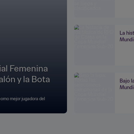
La his
Mundi
ial Femenina
alón y la Bota
Bajo l
Mundi
como mejor jugadora del