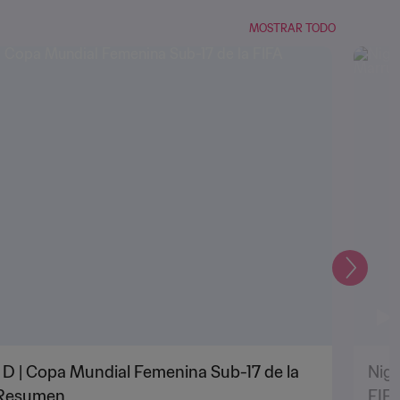
MOSTRAR TODO
Siguien
 D | Copa Mundial Femenina Sub-17 de la
Nige
 Resumen
FIF