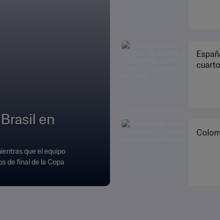
España
cuarto
 Brasil en
Colomb
ientras que el equipo
os de final de la Copa