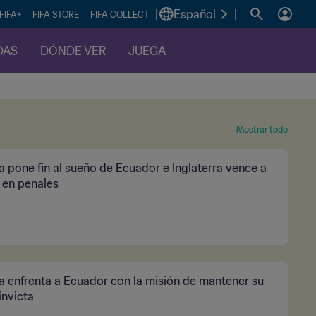
|
Español
|
FIFA+
FIFA STORE
FIFA COLLECT
DAS
DÓNDE VER
JUEGA
Mostrar todo
 pone fin al sueño de Ecuador e Inglaterra vence a
 en penales
 enfrenta a Ecuador con la misión de mantener su
invicta