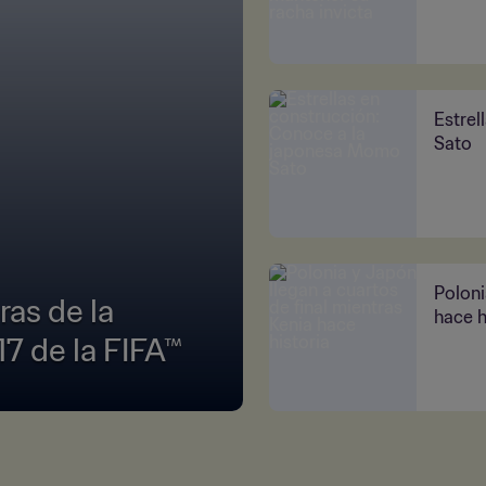
Estrel
Sato
Poloni
as de la
hace h
7 de la FIFA™