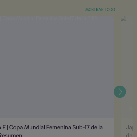
MOSTRAR TODO
Siguien
 F | Copa Mundial Femenina Sub-17 de la
Japó
 Resumen
de l