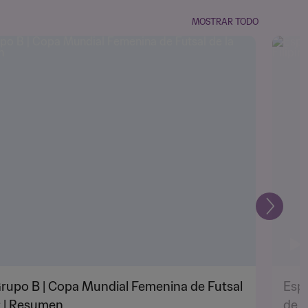
MOSTRAR TODO
Siguien
 Grupo B | Copa Mundial Femenina de Futsal
Espa
5™ | Resumen
de l