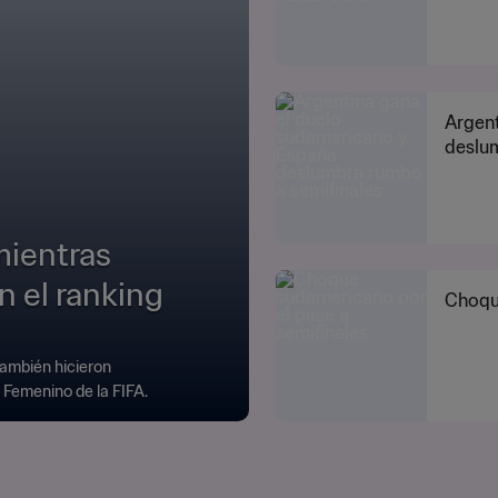
Argent
deslum
mientras
n el ranking
Choque
también hicieron
 Femenino de la FIFA.