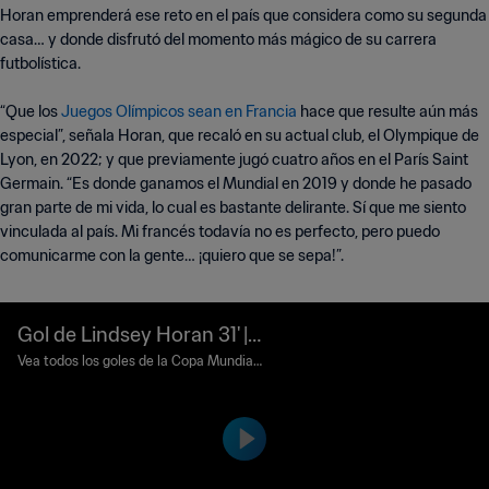
Horan emprenderá ese reto en el país que considera como su segunda
casa… y donde disfrutó del momento más mágico de su carrera
futbolística.
“Que los
Juegos Olímpicos sean en Francia
hace que resulte aún más
especial”, señala Horan, que recaló en su actual club, el Olympique de
Lyon, en 2022; y que previamente jugó cuatro años en el París Saint
Germain. “Es donde ganamos el Mundial en 2019 y donde he pasado
gran parte de mi vida, lo cual es bastante delirante. Sí que me siento
vinculada al país. Mi francés todavía no es perfecto, pero puedo
comunicarme con la gente… ¡quiero que se sepa!”.
Gol de Lindsey Horan 31' |
EEUU vs Tailandia | Copa
Vea todos los goles de la Copa Mundial
Femenina de la FIFA Francia 2019™.
Mundial Femenina de la FI
FA Francia 2019™