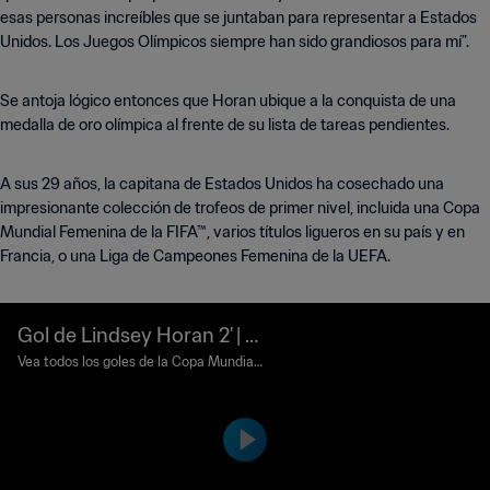
esas personas increíbles que se juntaban para representar a Estados
Unidos. Los Juegos Olímpicos siempre han sido grandiosos para mí”.
Se antoja lógico entonces que Horan ubique a la conquista de una
medalla de oro olímpica al frente de su lista de tareas pendientes.
A sus 29 años, la capitana de Estados Unidos ha cosechado una
impresionante colección de trofeos de primer nivel, incluida una Copa
Mundial Femenina de la FIFA™, varios títulos ligueros en su país y en
Francia, o una Liga de Campeones Femenina de la UEFA.
Gol de Lindsey Horan 2' | S
uecia vs EEUU | Copa Mun
Vea todos los goles de la Copa Mundial
Femenina de la FIFA Francia 2019™.
dial Femenina de la FIFA Fr
ancia 2019™