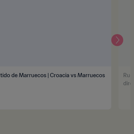
Siguien
tido de Marruecos | Croacia vs Marruecos
Rued
dire