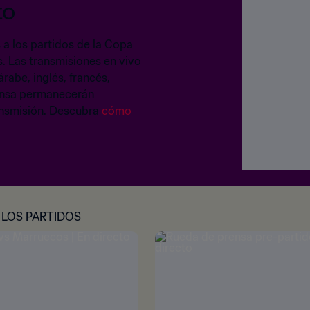
to
 a los partidos de la Copa
. Las transmisiones en vivo
rabe, inglés, francés,
rensa permanecerán
ransmisión. Descubra
cómo
 LOS PARTIDOS