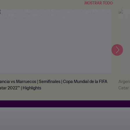
MOSTRAR TODO
Sigui
ancia vs Marruecos | Semifinales | Copa Mundial de la FIFA
Argent
tar 2022™ | Highlights
Catar 