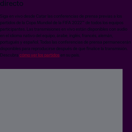
directo
Siga en vivo desde Catar las conferencias de prensa previas a los
partidos de la Copa Mundial de la FIFA 2022™ de todos los equipos
participantes. Las transmisiones en vivo están disponibles con audio
en el idioma nativo del equipo, árabe, inglés, francés, alemán,
portugués y español. Todas las conferencias de prensa permanecerán
disponibles para reproducirse después de que finalice la transmisión.
Descubra
cómo ver los partidos
en su país.