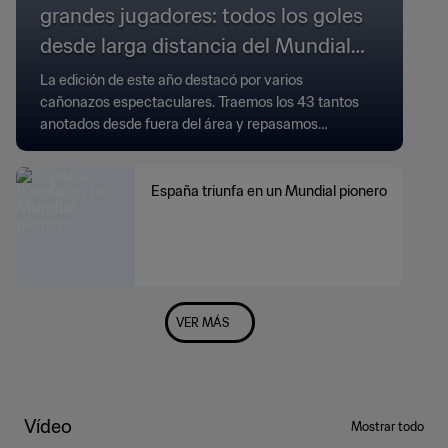
grandes jugadores: todos los goles
desde larga distancia del Mundial
2026
La edición de este año destacó por varios
cañonazos espectaculares. Traemos los 43 tantos
anotados desde fuera del área y repasamos
algunos récords.
España triunfa en un Mundial pionero
VER MÁS
Vídeo
Mostrar todo