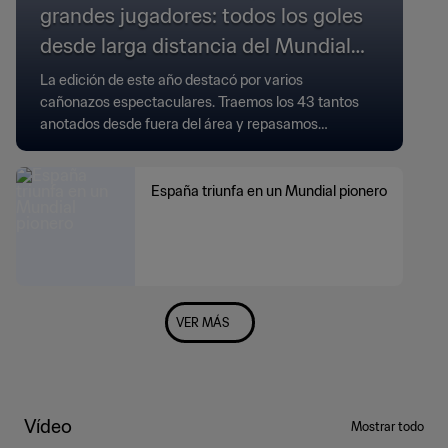
grandes jugadores: todos los goles
desde larga distancia del Mundial
2026
La edición de este año destacó por varios
cañonazos espectaculares. Traemos los 43 tantos
anotados desde fuera del área y repasamos
algunos récords.
España triunfa en un Mundial pionero
VER MÁS
Vídeo
Mostrar todo