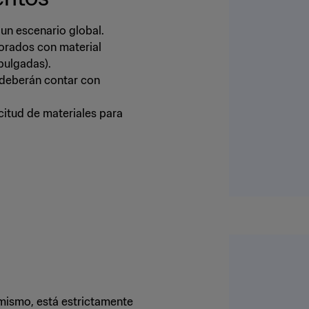
 un escenario global.
borados con material
pulgadas).
 deberán contar con
icitud de materiales para
simismo, está estrictamente