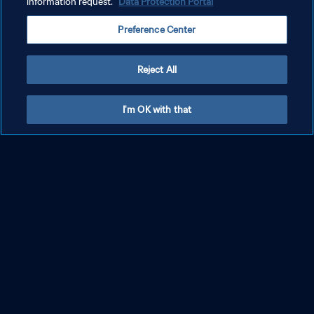
information request.
Data Protection Portal
Preference Center
Reject All
I'm OK with that