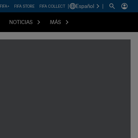
|
Español
|
FIFA+
FIFA STORE
FIFA COLLECT
NOTICIAS
MÁS