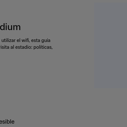
adium
ilizar el wifi, esta guía
ita al estadio: políticas,
esible