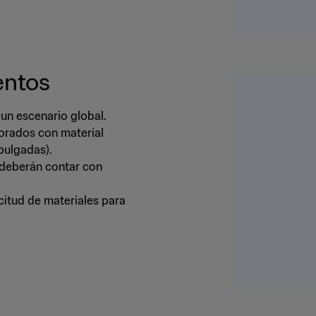
entos
 un escenario global.
borados con material
pulgadas).
 deberán contar con
icitud de materiales para