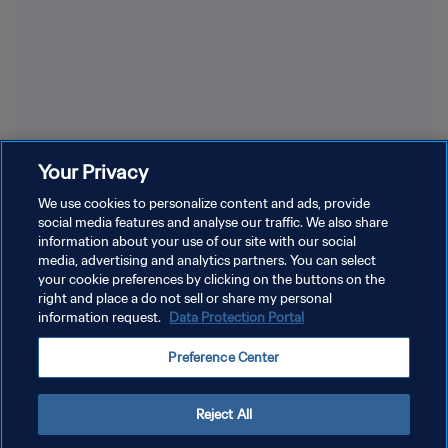
Your Privacy
We use cookies to personalize content and ads, provide
social media features and analyse our traffic. We also share
information about your use of our site with our social
media, advertising and analytics partners. You can select
your cookie preferences by clicking on the buttons on the
right and place a do not sell or share my personal
information request.
Data Protection Portal
POLÍTICA DE PRIVACIDAD
Preference Center
TÉRMINOS DE SERVICIO
AJUSTAR LA CONFIGURACIÓN DE LAS COOKIES
Reject All
Copyright © 1994 - 2026 FIFA. Todos los derechos reservados.