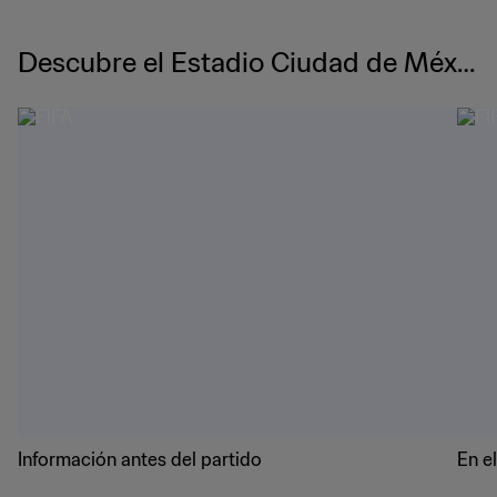
Descubre el Estadio Ciudad de Méxic
o
Información antes del partido
En e