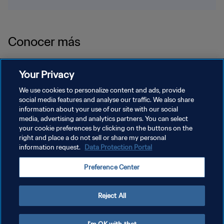
Conocer más
Your Privacy
We use cookies to personalize content and ads, provide
social media features and analyse our traffic. We also share
information about your use of our site with our social
media, advertising and analytics partners. You can select
your cookie preferences by clicking on the buttons on the
right and place a do not sell or share my personal
information request.
Data Protection Portal
Preference Center
Reject All
En el Estadio
Ante