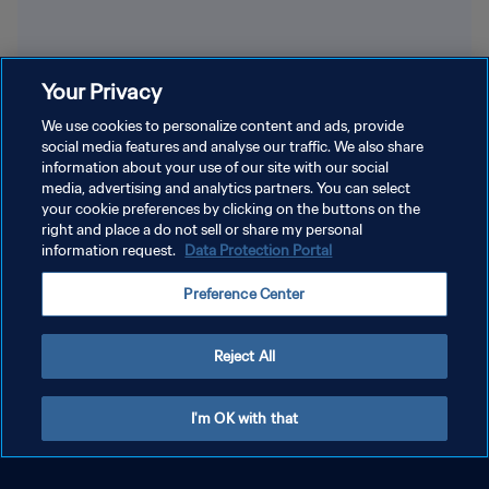
Your Privacy
We use cookies to personalize content and ads, provide
social media features and analyse our traffic. We also share
information about your use of our site with our social
media, advertising and analytics partners. You can select
Otras recomendaciones de
your cookie preferences by clicking on the buttons on the
right and place a do not sell or share my personal
transporte
information request.
Data Protection Portal
Las rutas de transporte funcionarán de manera diferente a otros
Preference Center
eventos. Planea tu ruta con anticipación y llega temprano. Para
más información sobre las opciones de transporte en la ciudad,
Reject All
visita el sitio web de la Ciudad Sede.
I'm OK with that
Conoce más