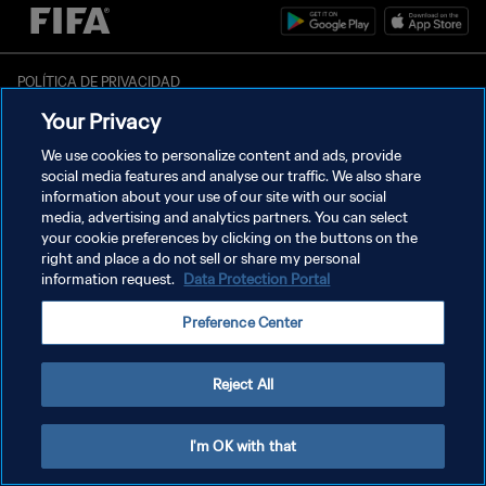
POLÍTICA DE PRIVACIDAD
Your Privacy
TÉRMINOS DE SERVICIO
We use cookies to personalize content and ads, provide
AJUSTAR LA CONFIGURACIÓN DE LAS COOKIES
social media features and analyse our traffic. We also share
Copyright © 1994 - 2026 FIFA. Todos los derechos reservados.
information about your use of our site with our social
media, advertising and analytics partners. You can select
your cookie preferences by clicking on the buttons on the
right and place a do not sell or share my personal
information request.
Data Protection Portal
Preference Center
Reject All
I'm OK with that