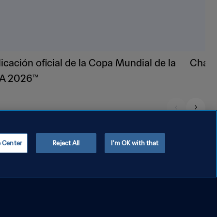
e Center
Reject All
I'm OK with that