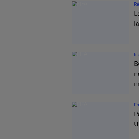
Ré
L
l
Is
B
n
m
Es
P
U