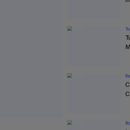
Tu
T
M
Re
C
C
Bo