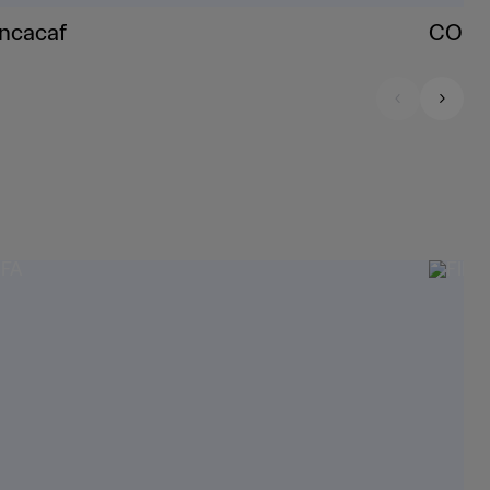
ncacaf
CON