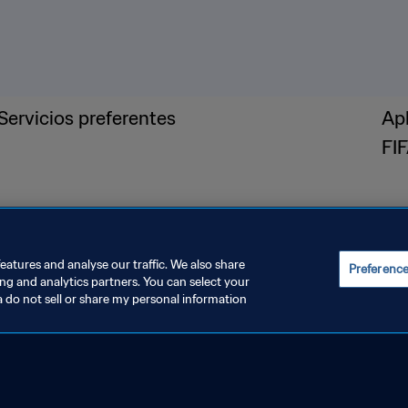
la Copa Mundial de la
zan, formato y cuántos cupos se reparten por
eatures and analyse our traffic. We also share
Preferenc
ing and analytics partners. You can select your
a do not sell or share my personal information