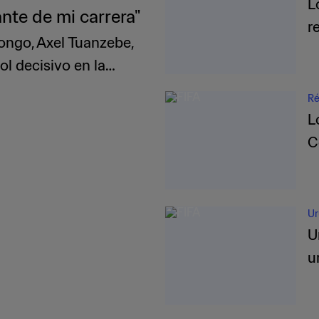
L
nte de mi carrera"
r
ongo, Axel Tuanzebe,
ol decisivo en la
Ré
L
C
Ur
U
u