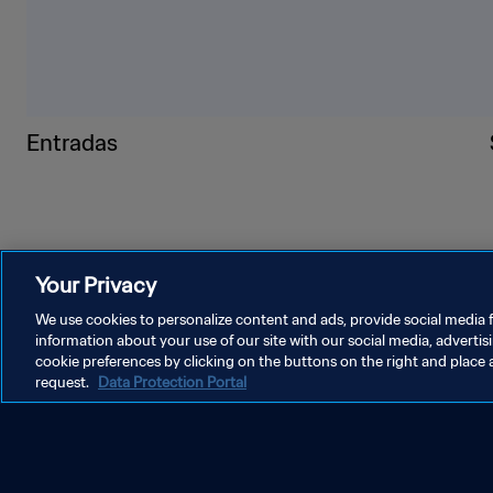
Arranca el camino hacia 
FIFA 2026
Eliminatorias rumbo al Mundial 2026: cuándo empie
confederación
Leer más
Your Privacy
We use cookies to personalize content and ads, provide social media f
information about your use of our site with our social media, advertis
cookie preferences by clicking on the buttons on the right and place 
request.
Data Protection Portal