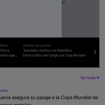
ifiers
Análisis del partido
Argen
 Checa,
Tuanzebe clasifica a la República
26 Sup
ientras que
Democrática del Congo a la Copa Mundial
Ver todo
weden
uecia asegura su pasaje a la Copa Mundial de
anera agónica