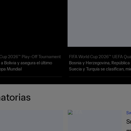
 Cup 2026™ Play-Off Tournament
FIFA World Cup 2026™ UEFA Qual
 a Bolivia y asegura el último
Bosnia y Herzegovina, República
opa Mundial
Suecia y Turquía se clasifican, m
Italia se queda fuera
natorias
S
S
m