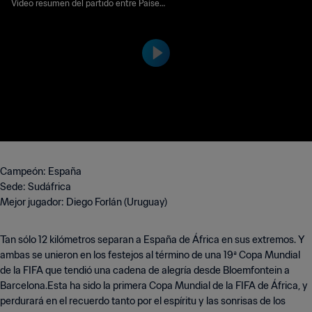
nal | Copa Mundial de la FI
Vídeo resumen del partido entre Países
Bajos y España jugado en Soccer City S
FA Sudáfrica 2010™ | Highli
tadium, Johannesburg el domingo, 11 de
ghts
julio de 2010 a las 20:30 (hora local).
Campeón: España
Sede: Sudáfrica
Mejor jugador: Diego Forlán (Uruguay)
Tan sólo 12 kilómetros separan a España de África en sus extremos. Y
ambas se unieron en los festejos al término de una 19ª Copa Mundial
de la FIFA que tendió una cadena de alegría desde Bloemfontein a
Barcelona.Esta ha sido la primera Copa Mundial de la FIFA de África, y
perdurará en el recuerdo tanto por el espíritu y las sonrisas de los