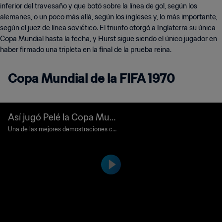
inferior del travesaño y que botó sobre la línea de gol, según los
alemanes, o un poco más allá, según los ingleses y, lo más importante,
según el juez de línea soviético. El triunfo otorgó a Inglaterra su única
Copa Mundial hasta la fecha, y Hurst sigue siendo el único jugador en
haber firmado una tripleta en la final de la prueba reina.
Copa Mundial de la FIFA 1970
Así jugó Pelé la Copa Mun
dial de la FIFA México 1970
Una de las mejores demostraciones col
ectivas e individuales en la historia del
deporte.