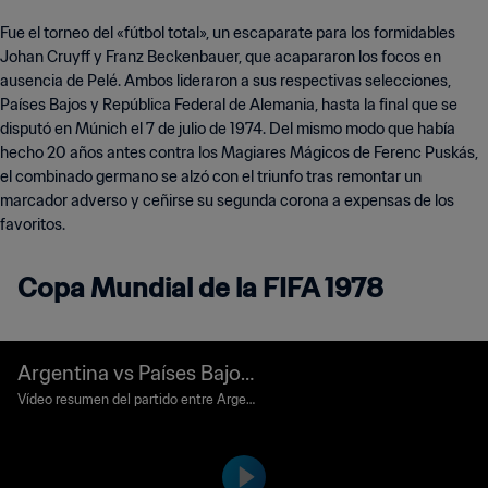
Fue el torneo del «fútbol total», un escaparate para los formidables
Johan Cruyff y Franz Beckenbauer, que acapararon los focos en
ausencia de Pelé. Ambos lideraron a sus respectivas selecciones,
Países Bajos y República Federal de Alemania, hasta la final que se
disputó en Múnich el 7 de julio de 1974. Del mismo modo que había
hecho 20 años antes contra los Magiares Mágicos de Ferenc Puskás,
el combinado germano se alzó con el triunfo tras remontar un
marcador adverso y ceñirse su segunda corona a expensas de los
favoritos.
Copa Mundial de la FIFA 1978
Argentina vs Países Bajos |
Final | Copa Mundial de la
Vídeo resumen del partido entre Argent
ina y Países Bajos jugado en el Monume
FIFA Argentina 1978™ | Hig
ntal, Buenos Aires, el domingo 25 de jun
hlights
io de 1978.