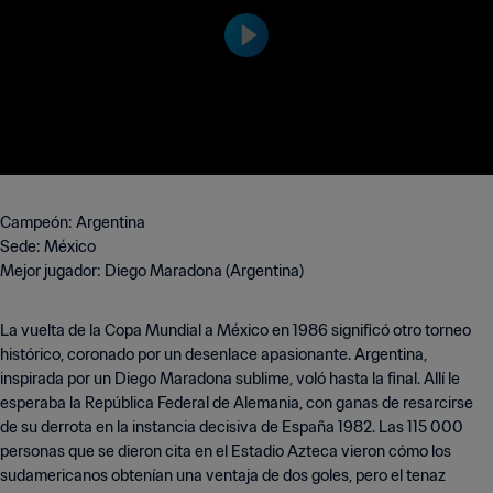
campeones en la votación reciben los p
remios Balón de Plata Adidas y Balón d
e Bronce Adidas como segundo y tercer
jugador más destacado del torneo, resp
ectivamente.
Campeón: Argentina
Sede: México
Mejor jugador: Diego Maradona (Argentina)
La vuelta de la Copa Mundial a México en 1986 significó otro torneo
histórico, coronado por un desenlace apasionante. Argentina,
inspirada por un Diego Maradona sublime, voló hasta la final. Allí le
esperaba la República Federal de Alemania, con ganas de resarcirse
de su derrota en la instancia decisiva de España 1982. Las 115 000
personas que se dieron cita en el Estadio Azteca vieron cómo los
sudamericanos obtenían una ventaja de dos goles, pero el tenaz