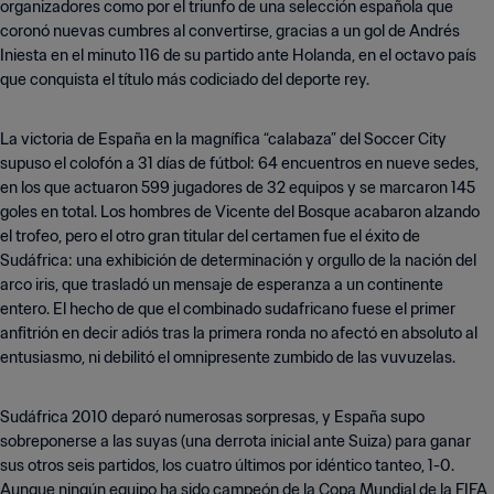
organizadores como por el triunfo de una selección española que
coronó nuevas cumbres al convertirse, gracias a un gol de Andrés
Iniesta en el minuto 116 de su partido ante Holanda, en el octavo país
que conquista el título más codiciado del deporte rey.
La victoria de España en la magnífica “calabaza” del Soccer City
supuso el colofón a 31 días de fútbol: 64 encuentros en nueve sedes,
en los que actuaron 599 jugadores de 32 equipos y se marcaron 145
goles en total. Los hombres de Vicente del Bosque acabaron alzando
el trofeo, pero el otro gran titular del certamen fue el éxito de
Sudáfrica: una exhibición de determinación y orgullo de la nación del
arco iris, que trasladó un mensaje de esperanza a un continente
entero. El hecho de que el combinado sudafricano fuese el primer
anfitrión en decir adiós tras la primera ronda no afectó en absoluto al
entusiasmo, ni debilitó el omnipresente zumbido de las vuvuzelas.
Sudáfrica 2010 deparó numerosas sorpresas, y España supo
sobreponerse a las suyas (una derrota inicial ante Suiza) para ganar
sus otros seis partidos, los cuatro últimos por idéntico tanteo, 1-0.
Aunque ningún equipo ha sido campeón de la Copa Mundial de la FIFA