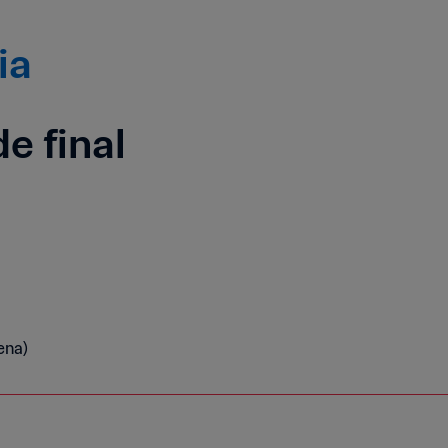
ia
e final
ena)