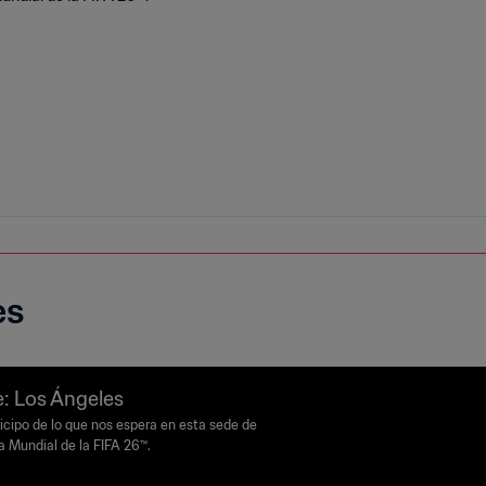
es
: Los Ángeles
icipo de lo que nos espera en esta sede de
a Mundial de la FIFA 26™.