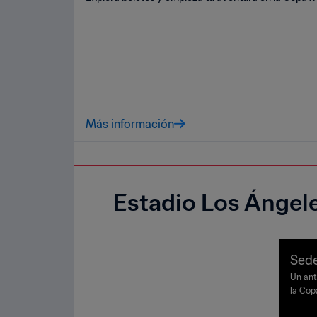
Más información
Estadio Los Ángel
Sede
Un ant
la Cop