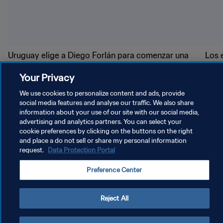
Uruguay elige a Diego Forlán para comenzar una
Los 
nueva etapa
hist
Your Privacy
We use cookies to personalize content and ads, provide
social media features and analyse our traffic. We also share
information about your use of our site with our social media,
advertising and analytics partners. You can select your
POLÍTICA DE PRIVACIDAD
cookie preferences by clicking on the buttons on the right
and place a do not sell or share my personal information
TÉRMINOS DE SERVICIO
request.
Data Protection Portal
AJUSTAR LA CONFIGURACIÓN DE LAS COOKIES
Preference Center
Copyright © 1994 - 2026 FIFA. Todos los derechos reservados.
Reject All