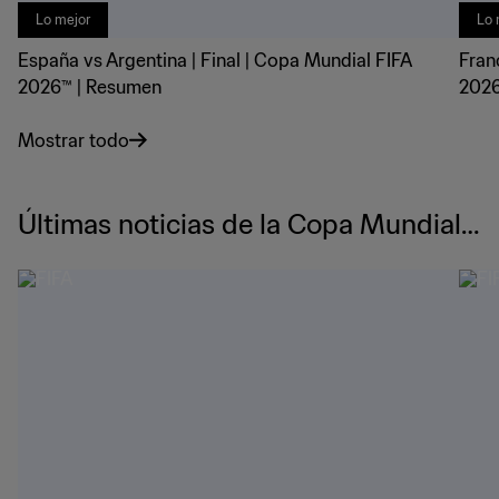
Lo mejor
Lo 
España vs Argentina | Final | Copa Mundial FIFA
Fran
2026™ | Resumen
2026
Mostrar todo
Últimas noticias de la Copa Mundial
de la FIFA 2026™