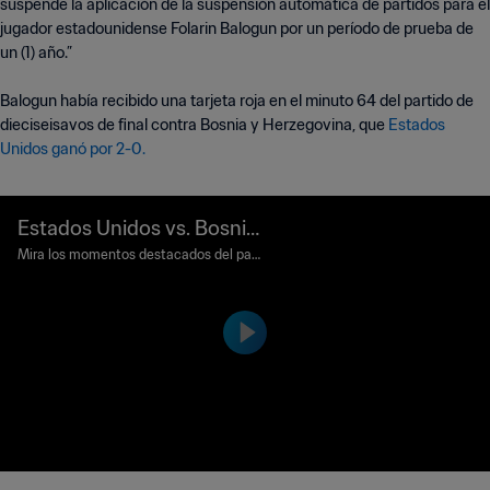
suspende la aplicación de la suspensión automática de partidos para el
jugador estadounidense Folarin Balogun por un período de prueba de
un (1) año.”
Balogun había recibido una tarjeta roja en el minuto 64 del partido de
dieciseisavos de final contra Bosnia y Herzegovina, que
Estados
Unidos ganó por 2-0.
Estados Unidos vs. Bosnia
y Herzegovina | Dieciseisa
Mira los momentos destacados del part
ido entre Estados Unidos y Bosnia y Her
vos de final | Copa Mundial
zegovina disputado en el Estadio Bahía
2026™ | Resumen
de San Francisco el miércoles 1 de julio
a las 17:00 (hora local).