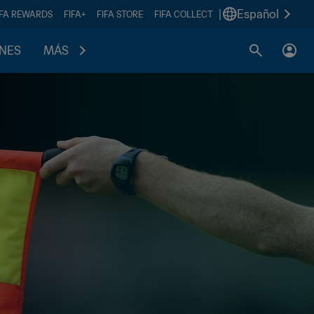
|
Español
IFA REWARDS
FIFA+
FIFA STORE
FIFA COLLECT
ONES
MÁS