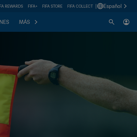
|
Español
IFA REWARDS
FIFA+
FIFA STORE
FIFA COLLECT
ONES
MÁS